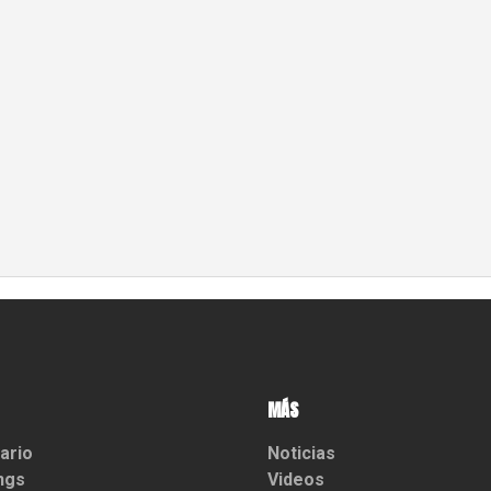
MÁS
ario
Noticias
ngs
Videos