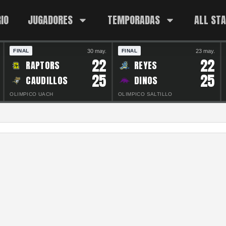
IO
JUGADORES
TEMPORADAS
ALL ST
30 may.
23 may.
FINAL
FINAL
22
22
RAPTORS
REYES
25
25
CAUDILLOS
DINOS
OLIMPICO UACH
OLIMPICO SALTILLO