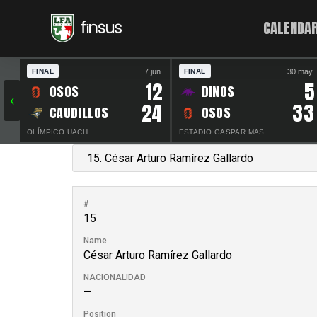
CALENDAR
7 jun.
30 may.
FINAL
FINAL
12
5
OSOS
DINOS
‹
24
33
CAUDILLOS
OSOS
OLÍMPICO UACH
ESTADIO GASPAR MAS
#
15
Name
César Arturo Ramírez Gallardo
NACIONALIDAD
—
Position