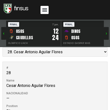
FINAL
7 jun.
FINAL
30 
12
OSOS
DINOS
‹
›
24
CAUDILLOS
OSOS
OLÍMPICO UACH
ESTADIO GASPAR MAS
#
28
Name
Cesar Antonio Aguilar Flores
NACIONALIDAD
—
Position