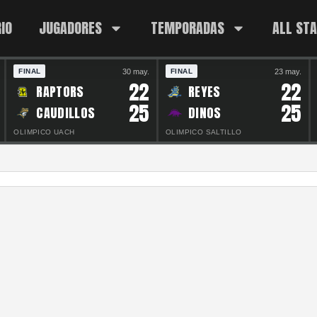
IO
JUGADORES
TEMPORADAS
ALL ST
30 may.
23 may.
FINAL
FINAL
22
22
RAPTORS
REYES
25
25
CAUDILLOS
DINOS
OLIMPICO UACH
OLIMPICO SALTILLO