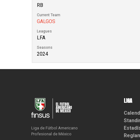
RB
Current Team
GALGOS
Leagues
LFA
Seasons
2024
LIGA
Calend
Standi
Estadí
Liga de Fútbol Americano

Profesional de México
Reglam