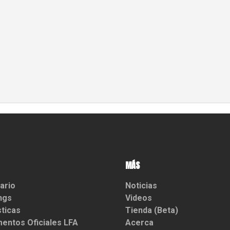
MÁS
ario
Noticias
ngs
Videos
sticas
Tienda (Beta)
entos Oficiales LFA
Acerca