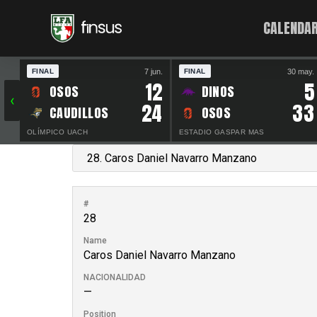
CALENDAR
7 jun.
30 may.
FINAL
FINAL
12
5
OSOS
DINOS
‹
24
33
CAUDILLOS
OSOS
OLÍMPICO UACH
ESTADIO GASPAR MAS
#
28
Name
Caros Daniel Navarro Manzano
NACIONALIDAD
—
Position