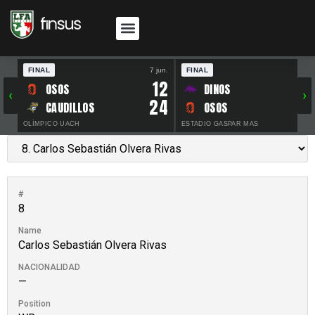
FINAL
7 jun.
FINAL
30 
12
OSOS
DINOS
‹
›
24
CAUDILLOS
OSOS
OLÍMPICO UACH
ESTADIO GASPAR MAS
#
8
Name
Carlos Sebastián Olvera Rivas
NACIONALIDAD
—
Position