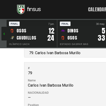
CALENDAR
7 jun.
30 may.
FINAL
FINAL
12
5
OSOS
DINOS
‹
24
33
CAUDILLOS
OSOS
OLÍMPICO UACH
ESTADIO GASPAR MAS
#
79
Name
Carlos Ivan Barbosa Murillo
NACIONALIDAD
—
Position