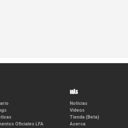
MÁS
ario
Noticias
ngs
Videos
sticas
Tienda (Beta)
entos Oficiales LFA
Acerca