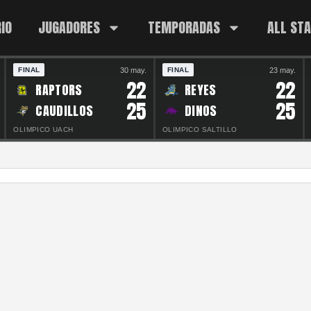
IO
JUGADORES
TEMPORADAS
ALL ST
30 may.
23 may.
FINAL
FINAL
22
22
RAPTORS
REYES
25
25
CAUDILLOS
DINOS
OLIMPICO UACH
OLIMPICO SALTILLO