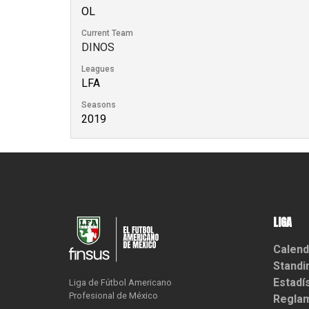
OL
Current Team
DINOS
Leagues
LFA
Seasons
2019
LIGA
Calend
Standi
Estadí
Liga de Fútbol Americano

Profesional de México
Reglam