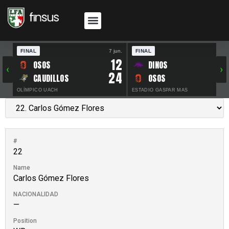
FINAL
7 jun.
FINAL
30 
12
OSOS
DINOS
‹
›
24
CAUDILLOS
OSOS
OLÍMPICO UACH
ESTADIO GASPAR MAS
#
22
Name
Carlos Gómez Flores
NACIONALIDAD
—
Position