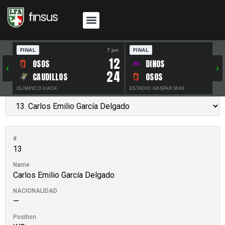
FINAL
7 jun.
FINAL
30 
12
OSOS
DINOS
‹
›
24
CAUDILLOS
OSOS
OLÍMPICO UACH
ESTADIO GASPAR MAS
#
13
Name
Carlos Emilio García Delgado
NACIONALIDAD
—
Position