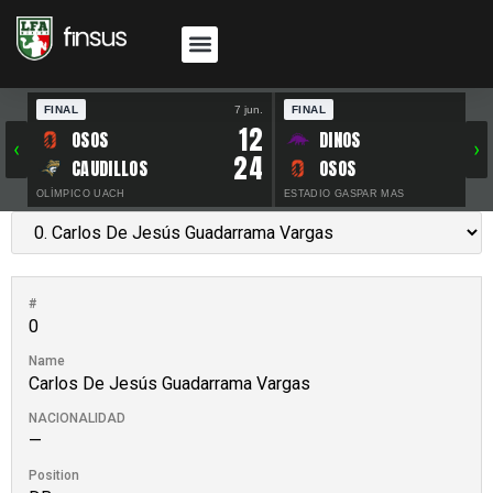
FINAL
7 jun.
FINAL
30 
12
OSOS
DINOS
‹
›
24
CAUDILLOS
OSOS
OLÍMPICO UACH
ESTADIO GASPAR MAS
#
0
Name
Carlos De Jesús Guadarrama Vargas
NACIONALIDAD
—
Position