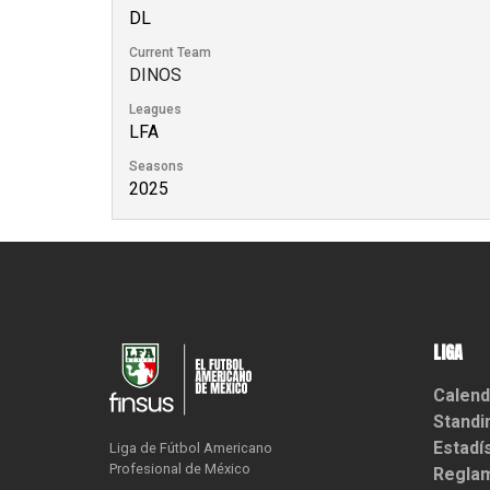
DL
Current Team
DINOS
Leagues
LFA
Seasons
2025
LIGA
Calend
Standi
Estadí
Liga de Fútbol Americano

Profesional de México
Reglam