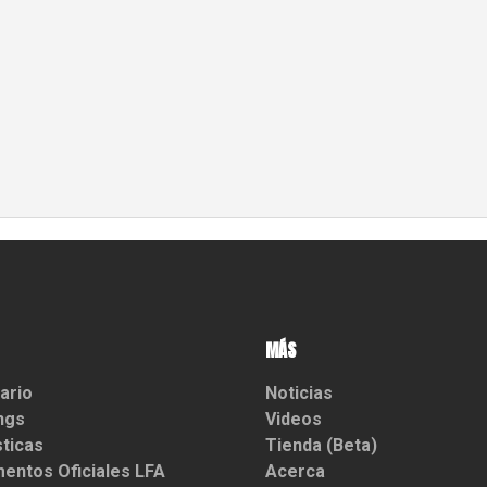
MÁS
ario
Noticias
ngs
Videos
sticas
Tienda (Beta)
entos Oficiales LFA
Acerca