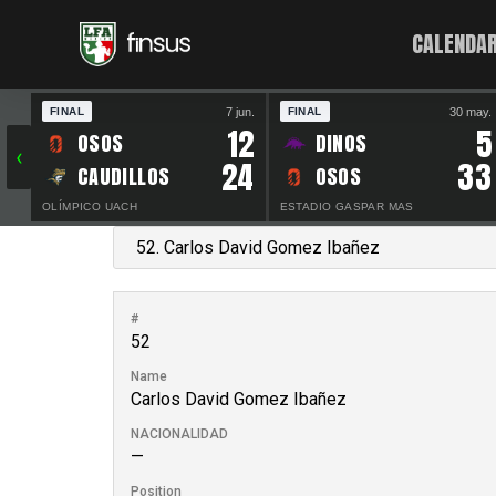
CALENDAR
7 jun.
30 may.
FINAL
FINAL
12
5
OSOS
DINOS
‹
24
33
CAUDILLOS
OSOS
OLÍMPICO UACH
ESTADIO GASPAR MAS
#
52
Name
Carlos David Gomez Ibañez
NACIONALIDAD
—
Position