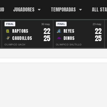
IO
JUGADORES
TEMPORADAS
ALL ST
30 may.
23 may.
FINAL
FINAL
22
22
RAPTORS
REYES
25
25
CAUDILLOS
DINOS
OLIMPICO UACH
OLIMPICO SALTILLO