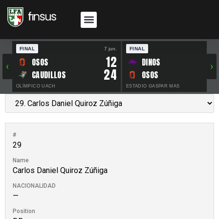
FINAL
7 jun.
FINAL
30 
12
OSOS
DINOS
‹
›
24
CAUDILLOS
OSOS
OLÍMPICO UACH
ESTADIO GASPAR MAS
#
29
Name
Carlos Daniel Quiroz Zúñiga
NACIONALIDAD
—
Position