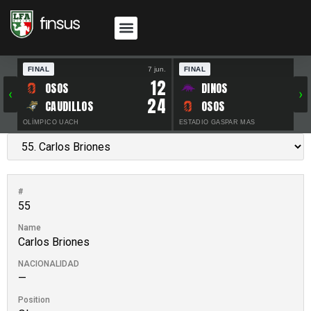
FINAL
7 jun.
FINAL
30 
12
OSOS
DINOS
‹
›
24
CAUDILLOS
OSOS
OLÍMPICO UACH
ESTADIO GASPAR MAS
#
55
Name
Carlos Briones
NACIONALIDAD
—
Position