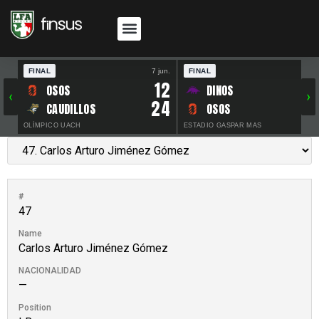
FINAL
7 jun.
FINAL
30 
12
OSOS
DINOS
‹
›
24
CAUDILLOS
OSOS
OLÍMPICO UACH
ESTADIO GASPAR MAS
#
47
Name
Carlos Arturo Jiménez Gómez
NACIONALIDAD
—
Position