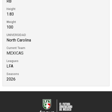
RB
Height
1.83
Weight
100
UNIVERSIDAD
North Carolina
Current Team
MEXICAS
Leagues
LFA
Seasons
2026