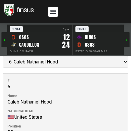
FINAL
7 jun.
FINAL
30 
12
OSOS
DINOS
‹
›
24
CAUDILLOS
OSOS
OLÍMPICO UACH
ESTADIO GASPAR MAS
#
6
Name
Caleb Nathaniel Hood
NACIONALIDAD
United States
Position