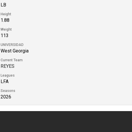
LB
Height
1.88
Weight
113
UNIVERSIDAD
West Georgia
Current Team
REYES
Leagues
LFA
Seasons
2026