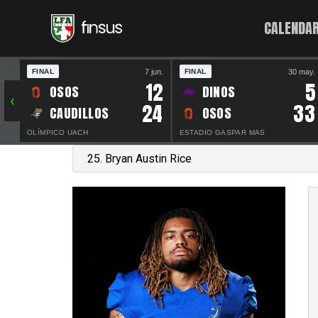
CALENDAR
7 jun.
30 may.
FINAL
FINAL
12
5
OSOS
DINOS
‹
24
33
CAUDILLOS
OSOS
OLÍMPICO UACH
ESTADIO GASPAR MAS