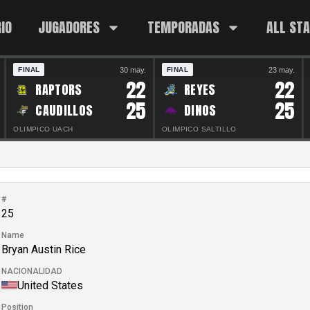
IO
JUGADORES
TEMPORADAS
ALL ST
30 may.
23 may.
FINAL
FINAL
22
22
RAPTORS
REYES
25
25
CAUDILLOS
DINOS
OLIMPICO UACH
OLIMPICO SALTILLO
#
25
Name
Bryan Austin Rice
NACIONALIDAD
United States
Position