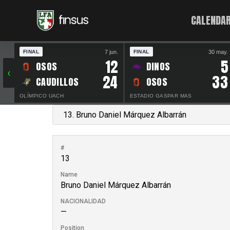
CALENDAR
7 jun.
30 may.
FINAL
FINAL
12
5
OSOS
DINOS
‹
24
33
CAUDILLOS
OSOS
OLÍMPICO UACH
ESTADIO GASPAR MAS
#
13
Name
Bruno Daniel Márquez Albarrán
NACIONALIDAD
—
Position