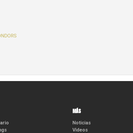
ONDORS
MÁS
ario
Noticias
ngs
Videos