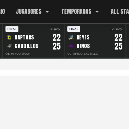
IO
JUGADORES
TEMPORADAS
ALL ST
30 may.
23 may.
FINAL
FINAL
22
22
RAPTORS
REYES
25
25
CAUDILLOS
DINOS
OLIMPICO UACH
OLIMPICO SALTILLO