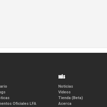
MÁS
ario
Noticias
ngs
Videos
sticas
Tienda (Beta)
entos Oficiales LFA
Acerca