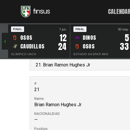
CALENDAR
7 jun.
30 may.
FINAL
FINAL
12
5
OSOS
DINOS
‹
24
33
CAUDILLOS
OSOS
OLÍMPICO UACH
ESTADIO GASPAR MAS
#
21
Name
Brian Ramon Hughes Jr
NACIONALIDAD
—
Position