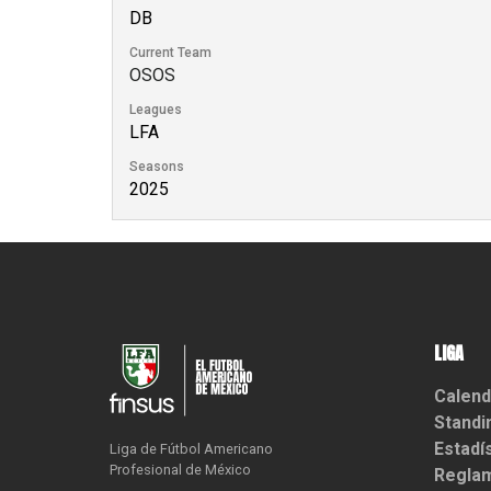
DB
Current Team
OSOS
Leagues
LFA
Seasons
2025
LIGA
Calend
Standi
Estadí
Liga de Fútbol Americano

Profesional de México
Reglam