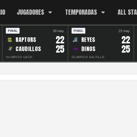
IO
JUGADORES
TEMPORADAS
ALL ST
30 may.
23 may.
FINAL
FINAL
22
22
RAPTORS
REYES
25
25
CAUDILLOS
DINOS
OLIMPICO UACH
OLIMPICO SALTILLO