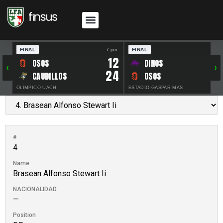
FINAL
7 jun.
FINAL
30 
12
OSOS
DINOS
‹
›
24
CAUDILLOS
OSOS
OLÍMPICO UACH
ESTADIO GASPAR MAS
#
4
Name
Brasean Alfonso Stewart Ii
NACIONALIDAD
—
Position