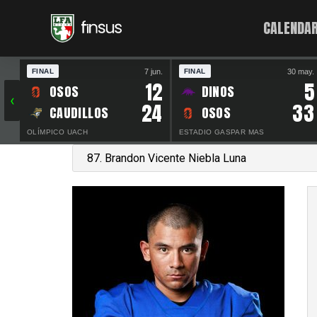
CALENDAR
7 jun.
30 may.
FINAL
FINAL
12
5
OSOS
DINOS
‹
24
33
CAUDILLOS
OSOS
OLÍMPICO UACH
ESTADIO GASPAR MAS