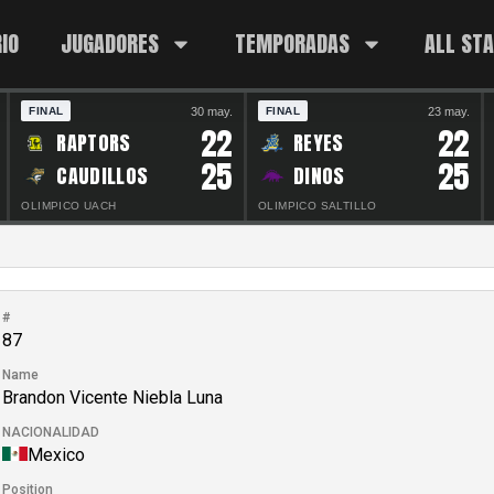
IO
JUGADORES
TEMPORADAS
ALL ST
30 may.
23 may.
FINAL
FINAL
22
22
RAPTORS
REYES
25
25
CAUDILLOS
DINOS
OLIMPICO UACH
OLIMPICO SALTILLO
#
87
Name
Brandon Vicente Niebla Luna
NACIONALIDAD
Mexico
Position