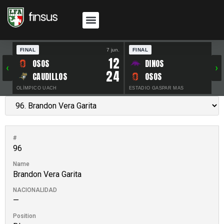
FINAL
7 jun.
FINAL
30 
12
OSOS
DINOS
‹
›
24
CAUDILLOS
OSOS
OLÍMPICO UACH
ESTADIO GASPAR MAS
#
96
Name
Brandon Vera Garita
NACIONALIDAD
—
Position