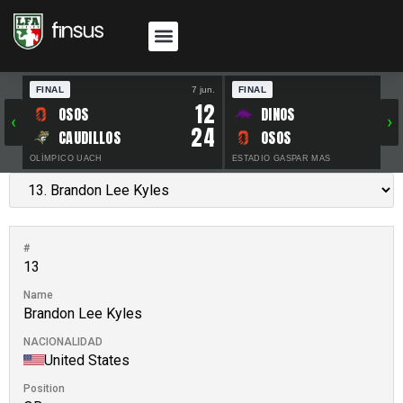
FINAL
7 jun.
FINAL
30 
12
OSOS
DINOS
‹
›
24
CAUDILLOS
OSOS
OLÍMPICO UACH
ESTADIO GASPAR MAS
#
13
Name
Brandon Lee Kyles
NACIONALIDAD
United States
Position