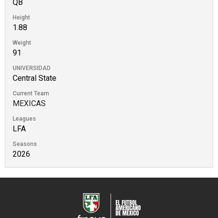
QB
Height
1.88
Weight
91
UNIVERSIDAD
Central State
Current Team
MEXICAS
Leagues
LFA
Seasons
2026