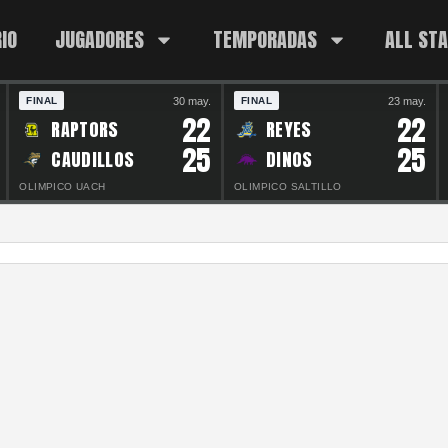
IO
JUGADORES
TEMPORADAS
ALL ST
30 may.
23 may.
FINAL
FINAL
22
22
RAPTORS
REYES
25
25
CAUDILLOS
DINOS
OLIMPICO UACH
OLIMPICO SALTILLO