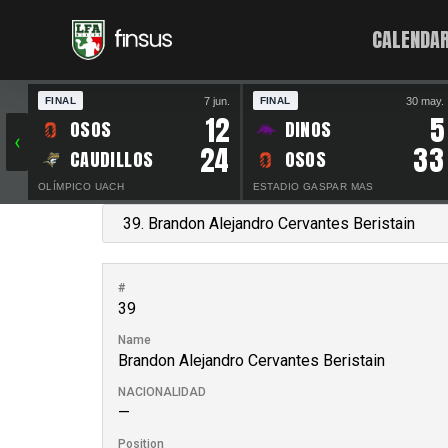
CALENDAR
7 jun.
30 may.
FINAL
FINAL
12
5
OSOS
DINOS
‹
24
33
CAUDILLOS
OSOS
OLÍMPICO UACH
ESTADIO GASPAR MAS
#
39
Name
Brandon Alejandro Cervantes Beristain
NACIONALIDAD
—
Position