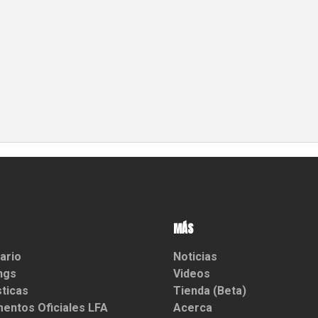
MÁS
ario
Noticias
ngs
Videos
sticas
Tienda (Beta)
entos Oficiales LFA
Acerca