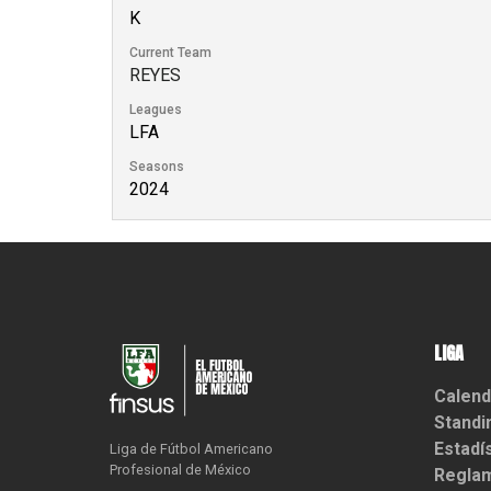
K
Current Team
REYES
Leagues
LFA
Seasons
2024
LIGA
Calend
Standi
Estadí
Liga de Fútbol Americano

Profesional de México
Reglam