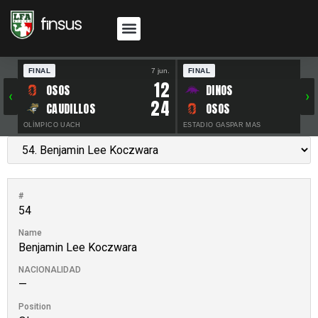
FINAL
7 jun.
FINAL
30 
12
OSOS
DINOS
‹
›
24
CAUDILLOS
OSOS
OLÍMPICO UACH
ESTADIO GASPAR MAS
#
54
Name
Benjamin Lee Koczwara
NACIONALIDAD
—
Position