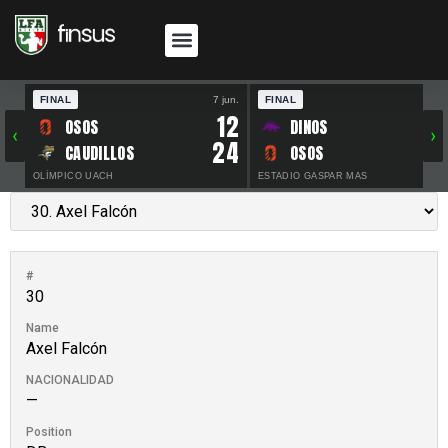
FINAL
7 jun.
FINAL
30 
12
OSOS
DINOS
‹
›
24
CAUDILLOS
OSOS
OLÍMPICO UACH
ESTADIO GASPAR MAS
#
30
Name
Axel Falcón
NACIONALIDAD
—
Position