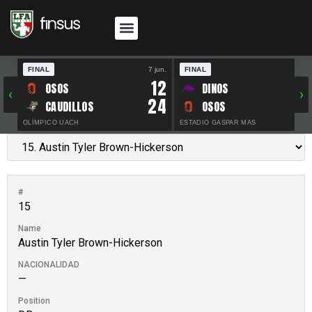
FINAL
7 jun.
FINAL
30 
12
OSOS
DINOS
‹
›
24
CAUDILLOS
OSOS
OLÍMPICO UACH
ESTADIO GASPAR MAS
#
15
Name
Austin Tyler Brown-Hickerson
NACIONALIDAD
—
Position