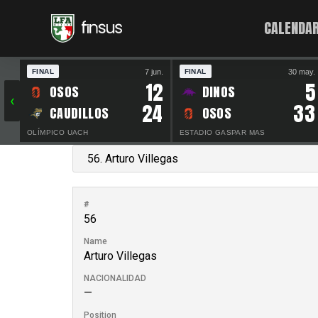
CALENDAR
7 jun.
30 may.
FINAL
FINAL
12
5
OSOS
DINOS
‹
24
33
CAUDILLOS
OSOS
OLÍMPICO UACH
ESTADIO GASPAR MAS
#
56
Name
Arturo Villegas
NACIONALIDAD
—
Position