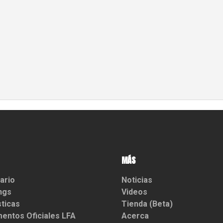
MÁS
ario
Noticias
ngs
Videos
sticas
Tienda (Beta)
entos Oficiales LFA
Acerca