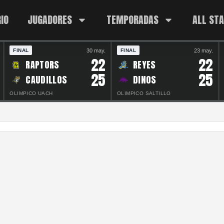
IO
JUGADORES
TEMPORADAS
ALL ST
30 may.
23 may.
FINAL
FINAL
22
22
RAPTORS
REYES
25
25
CAUDILLOS
DINOS
OLIMPICO UACH
OLIMPICO SALTILLO