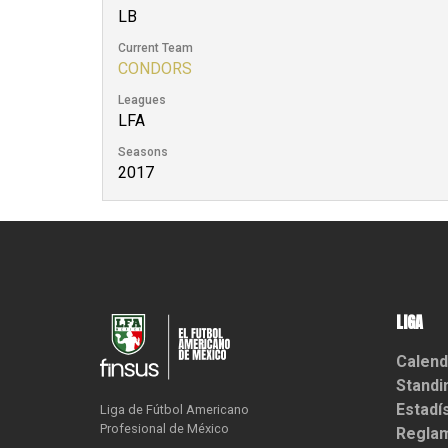
LB
Current Team
CONDORS
Leagues
LFA
Seasons
2017
LIGA
Calend
Standi
Estadí
Liga de Fútbol Americano

Profesional de México
Reglam