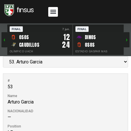
FINAL
7 jun.
FINAL
30 
12
OSOS
DINOS
‹
›
24
CAUDILLOS
OSOS
OLÍMPICO UACH
ESTADIO GASPAR MAS
#
53
Name
Arturo Garcia
NACIONALIDAD
—
Position