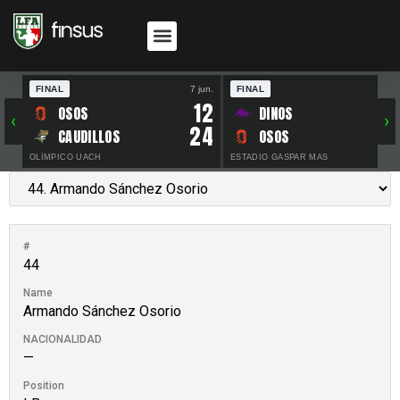
FINAL
7 jun.
FINAL
30 
12
OSOS
DINOS
‹
›
24
CAUDILLOS
OSOS
OLÍMPICO UACH
ESTADIO GASPAR MAS
#
44
Name
Armando Sánchez Osorio
NACIONALIDAD
—
Position