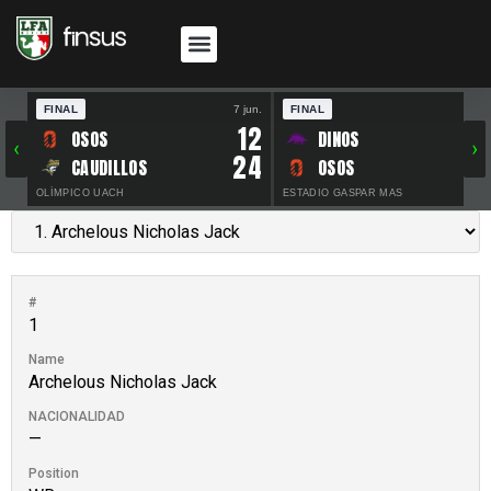
FINAL
7 jun.
FINAL
30 
12
OSOS
DINOS
‹
›
24
CAUDILLOS
OSOS
OLÍMPICO UACH
ESTADIO GASPAR MAS
#
1
Name
Archelous Nicholas Jack
NACIONALIDAD
—
Position