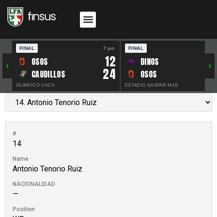
FINAL
7 jun.
FINAL
30 
12
OSOS
DINOS
‹
›
24
CAUDILLOS
OSOS
OLÍMPICO UACH
ESTADIO GASPAR MAS
#
14
Name
Antonio Tenorio Ruiz
NACIONALIDAD
—
Position