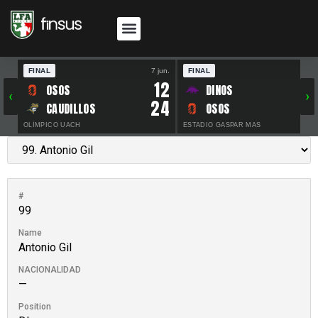
FINAL
7 jun.
FINAL
30 
12
OSOS
DINOS
‹
›
24
CAUDILLOS
OSOS
OLÍMPICO UACH
ESTADIO GASPAR MAS
#
99
Name
Antonio Gil
NACIONALIDAD
—
Position