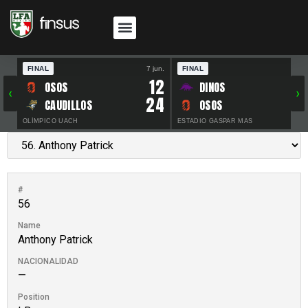
FINAL
7 jun.
FINAL
30 
12
OSOS
DINOS
‹
›
24
CAUDILLOS
OSOS
OLÍMPICO UACH
ESTADIO GASPAR MAS
#
56
Name
Anthony Patrick
NACIONALIDAD
—
Position