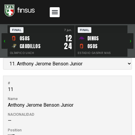
FINAL
7 jun.
FINAL
30 
12
OSOS
DINOS
‹
›
24
CAUDILLOS
OSOS
OLÍMPICO UACH
ESTADIO GASPAR MAS
#
11
Name
Anthony Jerome Benson Junior
NACIONALIDAD
—
Position