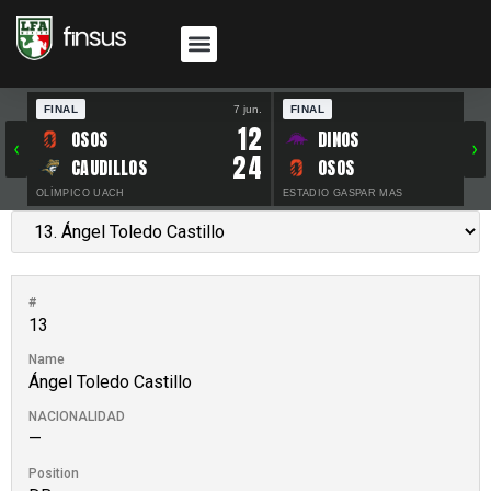
FINAL
7 jun.
FINAL
30 
12
OSOS
DINOS
‹
›
24
CAUDILLOS
OSOS
OLÍMPICO UACH
ESTADIO GASPAR MAS
#
13
Name
Ángel Toledo Castillo
NACIONALIDAD
—
Position