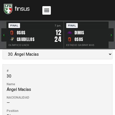
FINAL
7 jun.
FINAL
30 
12
OSOS
DINOS
‹
›
24
CAUDILLOS
OSOS
OLÍMPICO UACH
ESTADIO GASPAR MAS
#
30
Name
Ángel Macías
NACIONALIDAD
—
Position