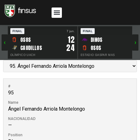
FINAL
7 jun.
FINAL
30 
12
OSOS
DINOS
‹
›
24
CAUDILLOS
OSOS
OLÍMPICO UACH
ESTADIO GASPAR MAS
#
95
Name
Ángel Fernando Arriola Montelongo
NACIONALIDAD
—
Position