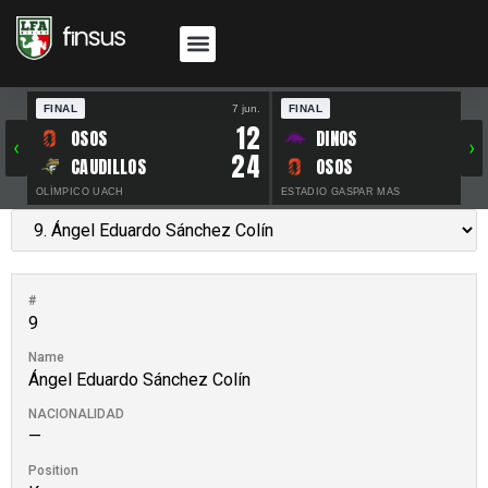
FINAL
7 jun.
FINAL
30 
12
OSOS
DINOS
‹
›
24
CAUDILLOS
OSOS
OLÍMPICO UACH
ESTADIO GASPAR MAS
#
9
Name
Ángel Eduardo Sánchez Colín
NACIONALIDAD
—
Position