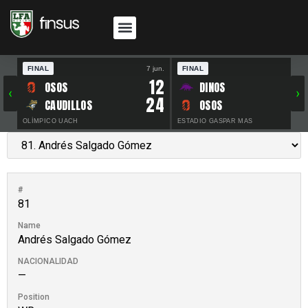
FINAL
7 jun.
FINAL
30 
12
OSOS
DINOS
‹
›
24
CAUDILLOS
OSOS
OLÍMPICO UACH
ESTADIO GASPAR MAS
#
81
Name
Andrés Salgado Gómez
NACIONALIDAD
—
Position