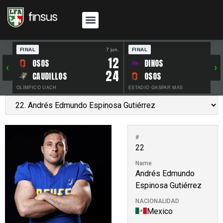
FINAL
7 jun.
FINAL
30 
12
OSOS
DINOS
‹
›
24
CAUDILLOS
OSOS
OLÍMPICO UACH
ESTADIO GASPAR MAS
#
22
Name
Andrés Edmundo
Espinosa Gutiérrez
NACIONALIDAD
Mexico