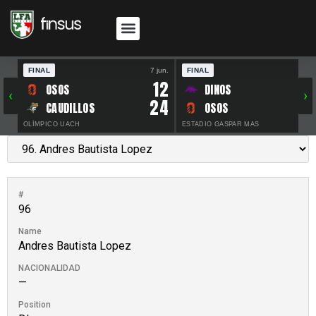
FINAL
7 jun.
FINAL
30 
12
OSOS
DINOS
‹
›
24
CAUDILLOS
OSOS
OLÍMPICO UACH
ESTADIO GASPAR MAS
#
96
Name
Andres Bautista Lopez
NACIONALIDAD
—
Position