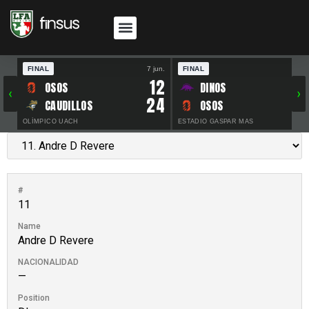
FINAL
7 jun.
FINAL
30 
12
OSOS
DINOS
‹
›
24
CAUDILLOS
OSOS
OLÍMPICO UACH
ESTADIO GASPAR MAS
#
11
Name
Andre D Revere
NACIONALIDAD
—
Position