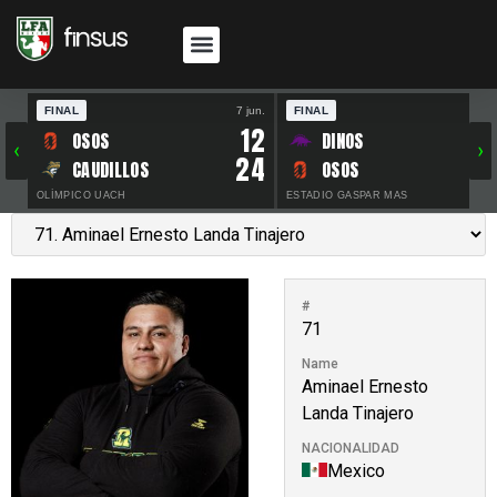
FINAL
7 jun.
FINAL
30 
12
OSOS
DINOS
‹
›
24
CAUDILLOS
OSOS
OLÍMPICO UACH
ESTADIO GASPAR MAS
#
71
Name
Aminael Ernesto
Landa Tinajero
NACIONALIDAD
Mexico