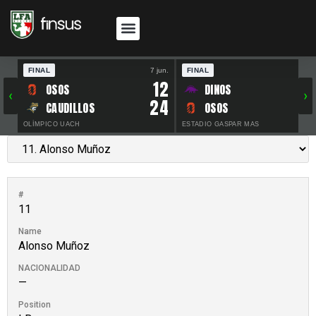
FINAL
7 jun.
FINAL
30 
12
OSOS
DINOS
‹
›
24
CAUDILLOS
OSOS
OLÍMPICO UACH
ESTADIO GASPAR MAS
#
11
Name
Alonso Muñoz
NACIONALIDAD
—
Position