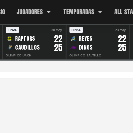
IO
JUGADORES
TEMPORADAS
ALL ST
30 may.
23 may.
FINAL
FINAL
22
22
RAPTORS
REYES
25
25
CAUDILLOS
DINOS
OLIMPICO UACH
OLIMPICO SALTILLO