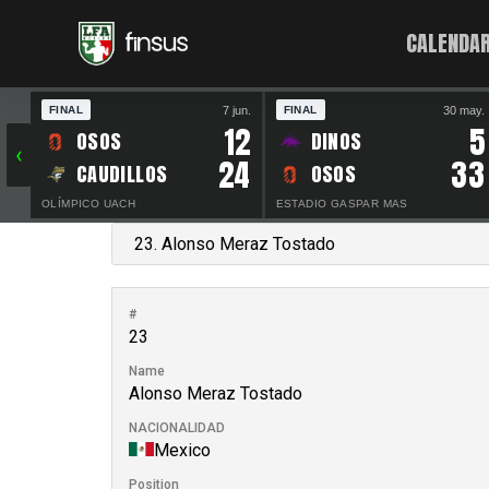
CALENDAR
7 jun.
30 may.
FINAL
FINAL
12
5
OSOS
DINOS
‹
24
33
CAUDILLOS
OSOS
OLÍMPICO UACH
ESTADIO GASPAR MAS
#
23
Name
Alonso Meraz Tostado
NACIONALIDAD
Mexico
Position