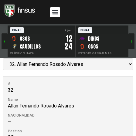
FINAL
7 jun.
FINAL
30 
12
OSOS
DINOS
‹
›
24
CAUDILLOS
OSOS
OLÍMPICO UACH
ESTADIO GASPAR MAS
#
32
Name
Allan Fernando Rosado Alvares
NACIONALIDAD
—
Position