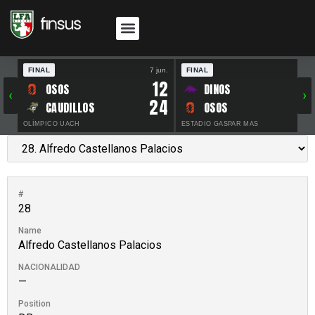
FINAL
7 jun.
FINAL
30 
12
OSOS
DINOS
‹
›
24
CAUDILLOS
OSOS
OLÍMPICO UACH
ESTADIO GASPAR MAS
#
28
Name
Alfredo Castellanos Palacios
NACIONALIDAD
—
Position