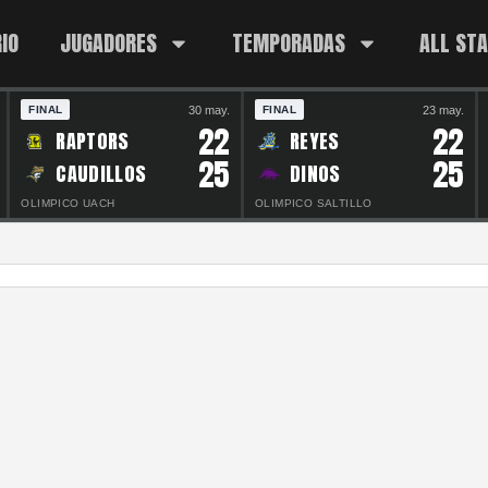
IO
JUGADORES
TEMPORADAS
ALL ST
30 may.
23 may.
FINAL
FINAL
22
22
RAPTORS
REYES
25
25
CAUDILLOS
DINOS
OLIMPICO UACH
OLIMPICO SALTILLO