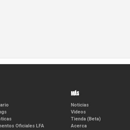
MÁS
ario
Noticias
ngs
Videos
sticas
Tienda (Beta)
entos Oficiales LFA
Acerca