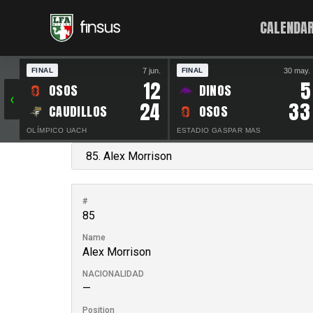
CALENDAR
7 jun.
30 may.
FINAL
FINAL
12
5
OSOS
DINOS
‹
24
33
CAUDILLOS
OSOS
OLÍMPICO UACH
ESTADIO GASPAR MAS
#
85
Name
Alex Morrison
NACIONALIDAD
—
Position