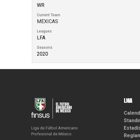
WR
Current Team
MEXICAS
Leagues
LFA
Seasons
2020
LIGA
Calend
Standi
Estadí
Liga de Fútbol Americano

Profesional de México
Reglam