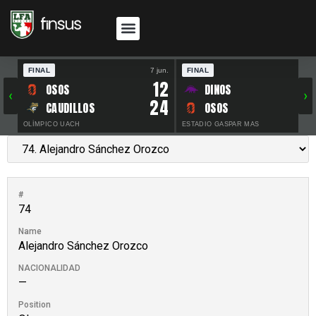
FINAL
7 jun.
FINAL
30 
12
OSOS
DINOS
‹
›
24
CAUDILLOS
OSOS
OLÍMPICO UACH
ESTADIO GASPAR MAS
#
74
Name
Alejandro Sánchez Orozco
NACIONALIDAD
—
Position