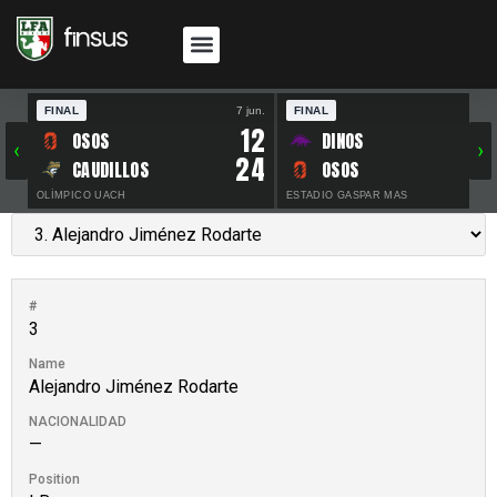
FINAL
7 jun.
FINAL
30 
12
OSOS
DINOS
‹
›
24
CAUDILLOS
OSOS
OLÍMPICO UACH
ESTADIO GASPAR MAS
#
3
Name
Alejandro Jiménez Rodarte
NACIONALIDAD
—
Position