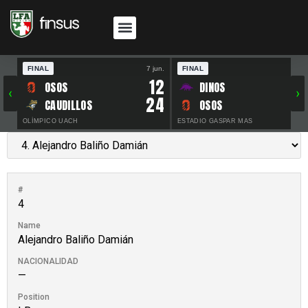
FINAL
7 jun.
FINAL
30 
12
OSOS
DINOS
‹
›
24
CAUDILLOS
OSOS
OLÍMPICO UACH
ESTADIO GASPAR MAS
#
4
Name
Alejandro Baliño Damián
NACIONALIDAD
—
Position