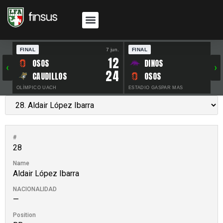
FINAL
7 jun.
FINAL
30 
12
OSOS
DINOS
‹
›
24
CAUDILLOS
OSOS
OLÍMPICO UACH
ESTADIO GASPAR MAS
#
28
Name
Aldair López Ibarra
NACIONALIDAD
—
Position